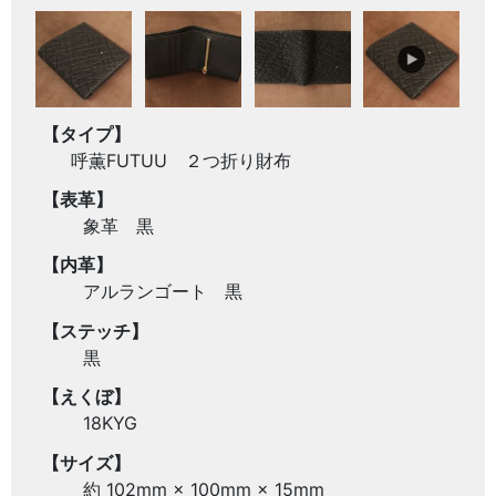
【タイプ】
呼薫FUTUU ２つ折り財布
【表革】
象革 黒
【内革】
アルランゴート 黒
【ステッチ】
黒
【えくぼ】
18KYG
【サイズ】
約 102mm × 100mm × 15mm